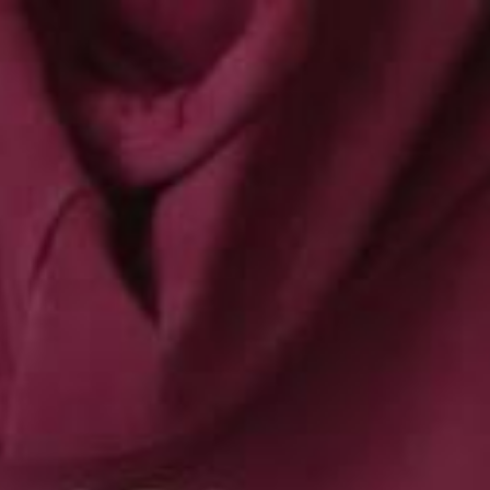
Zum Hauptinhalt springen
Abo
Menü
Regionalsport
Der etwas andere Schulsportanlass:
«KlassenschlaGR» setzt auf Spass
Zum dritten Mal hat am Montag in Domat/Ems der kantonale
Schulsportanlass «KlassenschlaGR» stattgefunden. Klassen von der
vierten Primar bis zur dritten Oberstufe kämpfen gegeneinander.
Sportliche Leistung ist dabei nicht alles was zählt.
04.06.2024, 18:30 Uhr