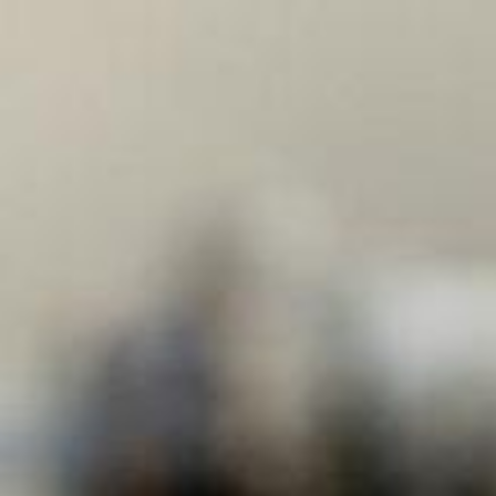
Zum Hauptinhalt springen
Abo
Menü
Startseite
Region auswählen
Regionalsport
Schweiz und Welt
Kultur