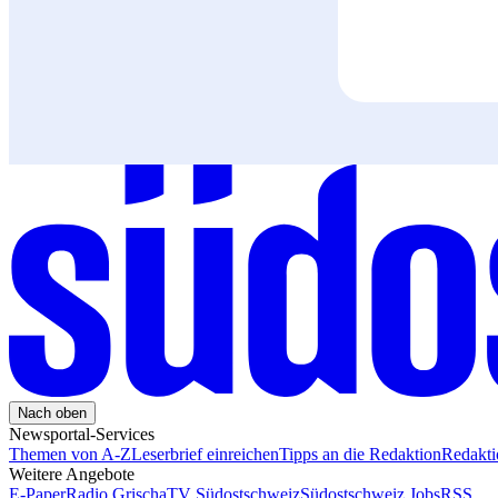
Nach oben
Newsportal-Services
Themen von A-Z
Leserbrief einreichen
Tipps an die Redaktion
Redakt
Weitere Angebote
E-Paper
Radio Grischa
TV Südostschweiz
Südostschweiz Jobs
RSS