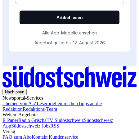
Nach oben
Newsportal-Services
Themen von A-Z
Leserbrief einreichen
Tipps an die
Redaktion
Redaktions-Team
Weitere Angebote
E-Paper
Radio Grischa
TV Südostschweiz
Südostschweiz
App
Südostschweiz Jobs
RSS
Verlag
FAQ zum Abo
Kontakt Kundenservice