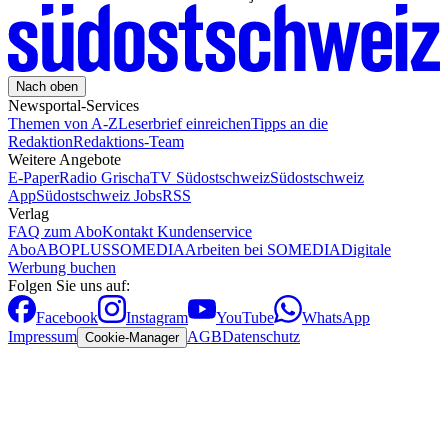
Nach oben
Newsportal-Services
Themen von A-Z
Leserbrief einreichen
Tipps an die
Redaktion
Redaktions-Team
Weitere Angebote
E-Paper
Radio Grischa
TV Südostschweiz
Südostschweiz
App
Südostschweiz Jobs
RSS
Verlag
FAQ zum Abo
Kontakt Kundenservice
Abo
ABOPLUS
SOMEDIA
Arbeiten bei SOMEDIA
Digitale
Werbung buchen
Folgen Sie uns auf:
Facebook
Instagram
YouTube
WhatsApp
Impressum
AGB
Datenschutz
Cookie-Manager