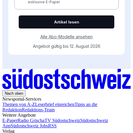
Nach oben
Newsportal-Services
Themen von A-Z
Leserbrief einreichen
Tipps an die
Redaktion
Redaktions-Team
Weitere Angebote
E-Paper
Radio Grischa
TV Südostschweiz
Südostschweiz
App
Südostschweiz Jobs
RSS
Verlag