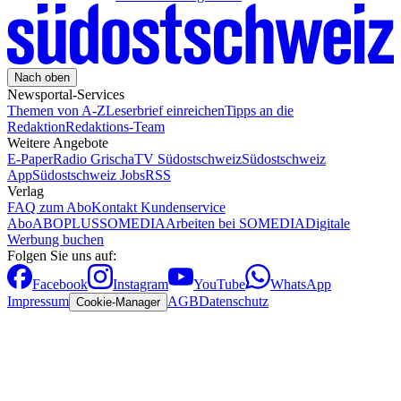
Nach oben
Newsportal-Services
Themen von A-Z
Leserbrief einreichen
Tipps an die
Redaktion
Redaktions-Team
Weitere Angebote
E-Paper
Radio Grischa
TV Südostschweiz
Südostschweiz
App
Südostschweiz Jobs
RSS
Verlag
FAQ zum Abo
Kontakt Kundenservice
Abo
ABOPLUS
SOMEDIA
Arbeiten bei SOMEDIA
Digitale
Werbung buchen
Folgen Sie uns auf:
Facebook
Instagram
YouTube
WhatsApp
Impressum
AGB
Datenschutz
Cookie-Manager