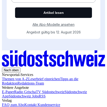
Nach oben
Newsportal-Services
Themen von A-Z
Leserbrief einreichen
Tipps an die
Redaktion
Redaktions-Team
Weitere Angebote
E-Paper
Radio Grischa
TV Südostschweiz
Südostschweiz
App
Südostschweiz Jobs
RSS
Verlag
FAQ zum Abo
Kontakt Kundenservice