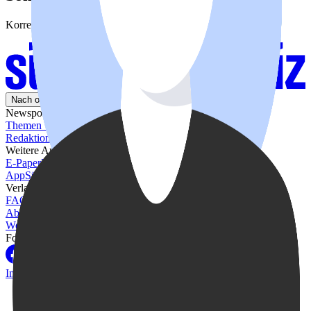
Korrespondentin
Nach oben
Newsportal-Services
Themen von A-Z
Leserbrief einreichen
Tipps an die
Redaktion
Redaktions-Team
Weitere Angebote
E-Paper
Radio Grischa
TV Südostschweiz
Südostschweiz
App
Südostschweiz Jobs
RSS
Verlag
FAQ zum Abo
Kontakt Kundenservice
Abo
ABOPLUS
SOMEDIA
Arbeiten bei SOMEDIA
Digitale
Werbung buchen
Folgen Sie uns auf:
Facebook
Instagram
YouTube
WhatsApp
Impressum
AGB
Datenschutz
Cookie-Manager