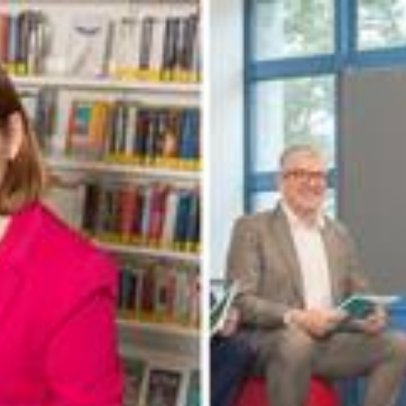
Zum Hauptinhalt springen
Abo
Menü
Leben und Freizeit
Hut und Kragen aus Schnee,
gemeinsames Sprachlehrmittel und
Naturstücke
Jede Woche präsentieren wir euch an dieser Stelle sieben
eindrückliche Bilder unserer Fotografinnen aus der vergangenen
Woche.
Olivia Aebli-Item