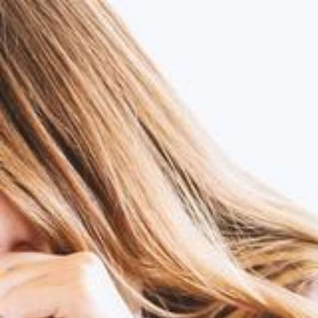
Zum Hauptinhalt springen
Abo
Menü
Leben und Freizeit
Bestehst du unser Primarschulquiz?
Mara Schlumpf (mas)
18.08.2019, 04:30 Uhr