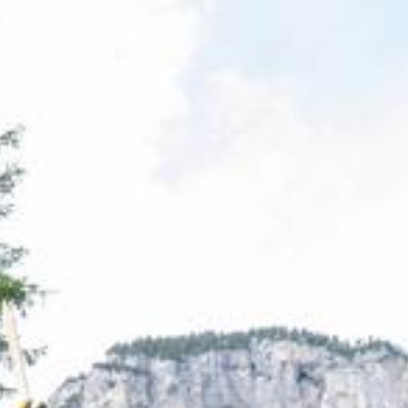
Zum Hauptinhalt springen
Abo
Menü
Leben und Freizeit
Bäume für den Schutzwald, Zirkus-
Verwechslungsgefahr und ein Jubiläum
Jede Woche präsentieren wir euch an dieser Stelle sieben
eindrückliche Bilder unserer Fotografinnen aus der vergangenen
Woche.
Livia Mauerhofer
12.06.2022, 04:30 Uhr