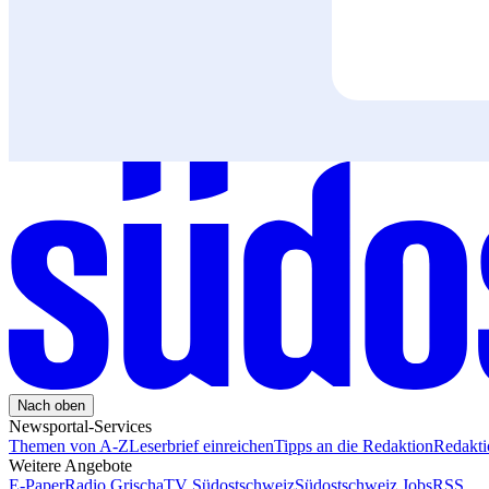
Nach oben
Newsportal-Services
Themen von A-Z
Leserbrief einreichen
Tipps an die Redaktion
Redakt
Weitere Angebote
E-Paper
Radio Grischa
TV Südostschweiz
Südostschweiz Jobs
RSS