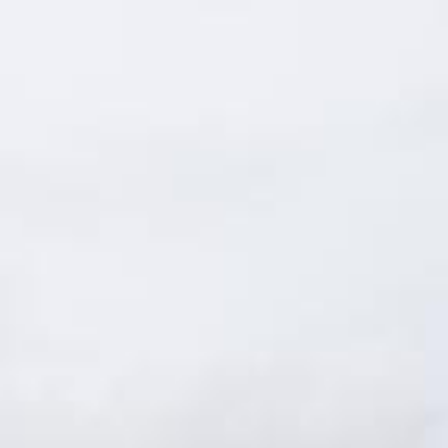
Zum Hauptinhalt springen
Abo
Menü
Graubünden
Sie wollte zum Überholen ansetzen:
Heftige Kollision in Sils
Südostschweiz
08.05.2024, 09:16 Uhr