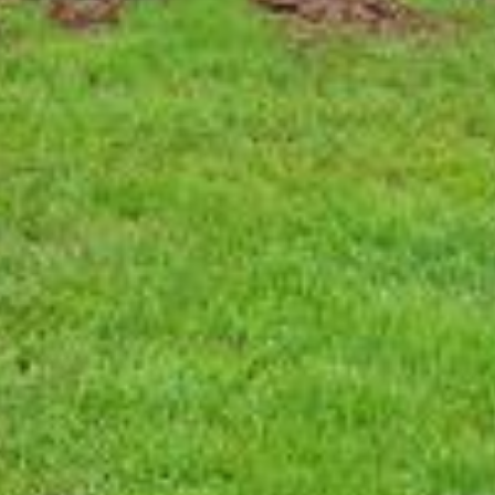
Nach oben
Newsportal-Services
Themen von A-Z
Leserbrief einreichen
Tipps an die
Redaktion
Redaktions-Team
Weitere Angebote
E-Paper
Radio Grischa
TV Südostschweiz
Südostschweiz
App
Südostschweiz Jobs
RSS
Verlag
FAQ zum Abo
Kontakt Kundenservice
Abo
ABOPLUS
SOMEDIA
Arbeiten bei SOMEDIA
Digitale
Werbung buchen