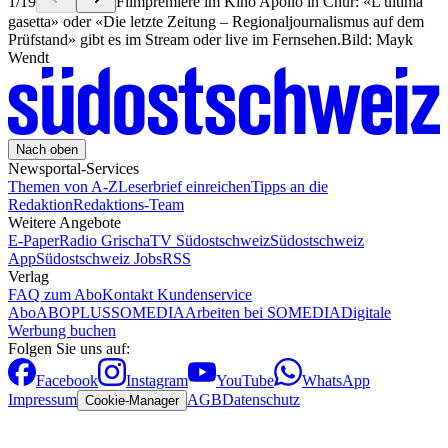
1
/
19
Filmpremiere im Kino Apollo in Chur: «L'ultima
gasetta» oder «Die letzte Zeitung – Regionaljournalismus auf dem
Prüfstand» gibt es im Stream oder live im Fernsehen.
Bild: Mayk
Wendt
Nach oben
Newsportal-Services
Themen von A-Z
Leserbrief einreichen
Tipps an die
Redaktion
Redaktions-Team
Weitere Angebote
E-Paper
Radio Grischa
TV Südostschweiz
Südostschweiz
App
Südostschweiz Jobs
RSS
Verlag
FAQ zum Abo
Kontakt Kundenservice
Abo
ABOPLUS
SOMEDIA
Arbeiten bei SOMEDIA
Digitale
Werbung buchen
Folgen Sie uns auf:
Facebook
Instagram
YouTube
WhatsApp
Impressum
AGB
Datenschutz
Cookie-Manager