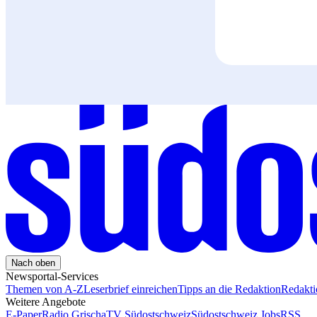
Nach oben
Newsportal-Services
Themen von A-Z
Leserbrief einreichen
Tipps an die Redaktion
Redakt
Weitere Angebote
E-Paper
Radio Grischa
TV Südostschweiz
Südostschweiz Jobs
RSS