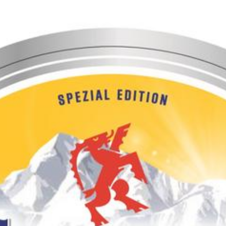
Zum Hauptinhalt springen
Abo
Menü
Graubünden
Dein Dorf auf der Bierflasche
Mara Schlumpf (mas)
06.08.2019, 17:00 Uhr