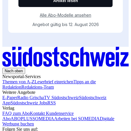
Nach oben
Newsportal-Services
Themen von A-Z
Leserbrief einreichen
Tipps an die
Redaktion
Redaktions-Team
Weitere Angebote
E-Paper
Radio Grischa
TV Südostschweiz
Südostschweiz
App
Südostschweiz Jobs
RSS
Verlag
FAQ zum Abo
Kontakt Kundenservice
Abo
ABOPLUS
SOMEDIA
Arbeiten bei SOMEDIA
Digitale
Werbung buchen
Folgen Sie uns auf: