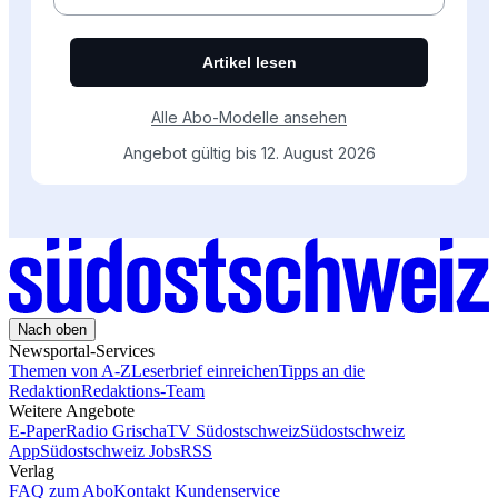
Nach oben
Newsportal-Services
Themen von A-Z
Leserbrief einreichen
Tipps an die
Redaktion
Redaktions-Team
Weitere Angebote
E-Paper
Radio Grischa
TV Südostschweiz
Südostschweiz
App
Südostschweiz Jobs
RSS
Verlag
FAQ zum Abo
Kontakt Kundenservice