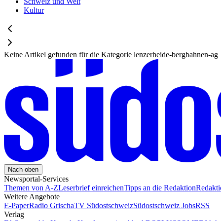
Schweiz und Welt
Kultur
Keine Artikel gefunden für die Kategorie
lenzerheide-bergbahnen-ag
Nach oben
Newsportal-Services
Themen von A-Z
Leserbrief einreichen
Tipps an die Redaktion
Redakt
Weitere Angebote
E-Paper
Radio Grischa
TV Südostschweiz
Südostschweiz Jobs
RSS
Verlag