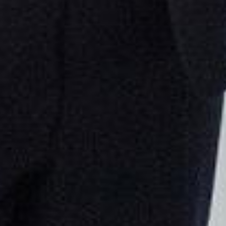
Nach oben
Newsportal-Services
Themen von A-Z
Leserbrief einreichen
Tipps an die Redaktion
Redakt
Weitere Angebote
E-Paper
Radio Grischa
TV Südostschweiz
Südostschweiz Jobs
RSS
Verlag
FAQ zum Abo
Kontakt Kundenservice Abo
ABOPLUS
SOMEDIA
Ar
Folgen Sie uns auf:
Facebook
Instagram
YouTube
WhatsApp
Impressum
AGB
Datenschutz
Cookie-Manager