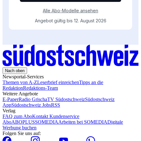
Nach oben
Newsportal-Services
Themen von A-Z
Leserbrief einreichen
Tipps an die
Redaktion
Redaktions-Team
Weitere Angebote
E-Paper
Radio Grischa
TV Südostschweiz
Südostschweiz
App
Südostschweiz Jobs
RSS
Verlag
FAQ zum Abo
Kontakt Kundenservice
Abo
ABOPLUS
SOMEDIA
Arbeiten bei SOMEDIA
Digitale
Werbung buchen
Folgen Sie uns auf: