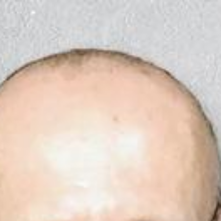
Zum Hauptinhalt springen
Abo
Menü
Schweiz & Welt
Freiheit in Gefahr: Wir sind nur noch 67
Demokratien
Stefan Brändle
15.01.2023, 11:00 Uhr