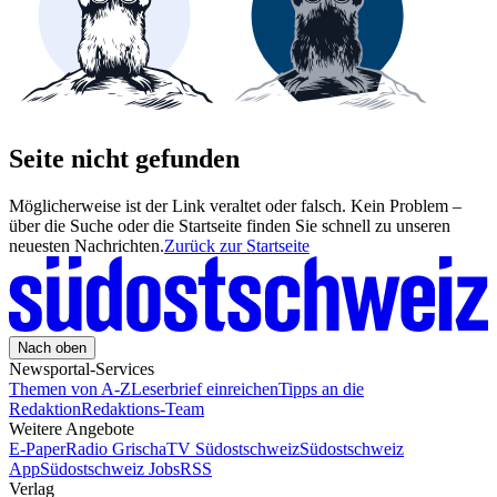
Seite nicht gefunden
Möglicherweise ist der Link veraltet oder falsch. Kein Problem –
über die Suche oder die Startseite finden Sie schnell zu unseren
neuesten Nachrichten.
Zurück zur Startseite
Nach oben
Newsportal-Services
Themen von A-Z
Leserbrief einreichen
Tipps an die
Redaktion
Redaktions-Team
Weitere Angebote
E-Paper
Radio Grischa
TV Südostschweiz
Südostschweiz
App
Südostschweiz Jobs
RSS
Verlag