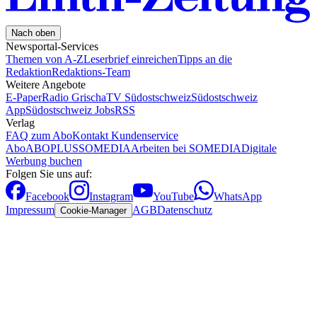
Nach oben
Newsportal-Services
Themen von A-Z
Leserbrief einreichen
Tipps an die
Redaktion
Redaktions-Team
Weitere Angebote
E-Paper
Radio Grischa
TV Südostschweiz
Südostschweiz
App
Südostschweiz Jobs
RSS
Verlag
FAQ zum Abo
Kontakt Kundenservice
Abo
ABOPLUS
SOMEDIA
Arbeiten bei SOMEDIA
Digitale
Werbung buchen
Folgen Sie uns auf:
Facebook
Instagram
YouTube
WhatsApp
Impressum
AGB
Datenschutz
Cookie-Manager