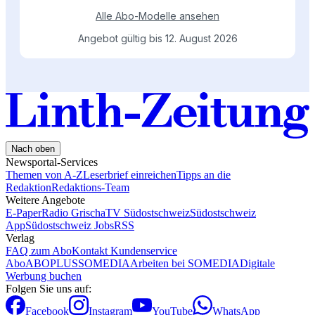
Nach oben
Newsportal-Services
Themen von A-Z
Leserbrief einreichen
Tipps an die
Redaktion
Redaktions-Team
Weitere Angebote
E-Paper
Radio Grischa
TV Südostschweiz
Südostschweiz
App
Südostschweiz Jobs
RSS
Verlag
FAQ zum Abo
Kontakt Kundenservice
Abo
ABOPLUS
SOMEDIA
Arbeiten bei SOMEDIA
Digitale
Werbung buchen
Folgen Sie uns auf:
Facebook
Instagram
YouTube
WhatsApp