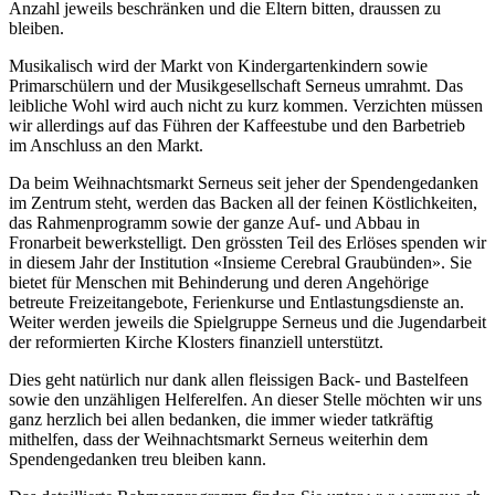
Anzahl jeweils beschränken und die Eltern bitten, draussen zu
bleiben.
Musikalisch wird der Markt von Kindergartenkindern sowie
Primarschülern und der Musikgesellschaft Serneus umrahmt. Das
leibliche Wohl wird auch nicht zu kurz kommen. Verzichten müssen
wir allerdings auf das Führen der Kaffeestube und den Barbetrieb
im Anschluss an den Markt.
Da beim Weihnachtsmarkt Serneus seit jeher der Spendengedanken
im Zentrum steht, werden das Backen all der feinen Köstlichkeiten,
das Rahmenprogramm sowie der ganze Auf- und Abbau in
Fronarbeit bewerkstelligt. Den grössten Teil des Erlöses spenden wir
in diesem Jahr der Institution «Insieme Cerebral Graubünden». Sie
bietet für Menschen mit ­Behinderung und deren Angehörige
betreute Freizeitangebote, Ferienkurse und Entlastungsdienste an.
Weiter werden jeweils die Spielgruppe Serneus und die Jugendarbeit
der reformierten Kirche Klosters finanziell unterstützt.
Dies geht natürlich nur dank allen fleissigen Back- und Bastelfeen
sowie den unzähligen Helferelfen. An dieser Stelle möchten wir uns
ganz herzlich bei allen bedanken, die immer wieder tatkräftig
mithelfen, dass der Weihnachtsmarkt Serneus weiterhin dem
Spendengedanken treu bleiben kann.