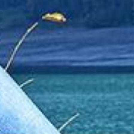
. «Es gibt sicher schönere Bergseen, in denen etwa das Wasser klarer ist
ält, ist noch unklar. Aber bei so begeisterten Eltern kann sich das fa
relle Daunenjacken und schaut beeindruckt auf den trockengelegten Steg
es uns mal anschauen», sagen die Dame und der Herr, die namentlich n
 ins Klöntal, vielleicht einmal im Jahr, schätzen sie. «Wir machen dann
tärker bemerkbar. Der schwarze Teer der Strasse und die steilen Felsw
 Wintermänteln und dicken Schals für eine Pause auf das Mäuerchen am 
ie vorher noch nie im Klöntal waren, habe es auf den Bildern schön aus
e sich gut vorstellen, auch im Sommer wieder zu kommen. «Man kann h
es und Gruppenfotos auf dem Mäuerchen geschossen. Vielleicht locken 
ckt ist, verliert sie einiges an Kraft. Sehr zum Nachteil des jungen 
urennen, den sie beim Parkplatz direkt neben der Froschunterführung 
machen, dass wir auch wirklich im Klöntal waren», erzählt der zitter
 arschkalt, aber auch lustig», ergänzt er.