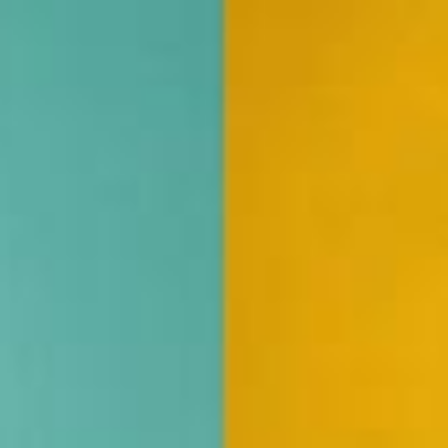
Zum Hauptinhalt springen
Abo
Menü
Leben & Freizeit
Bilderbücher gibt es nun auch in Bündner
Dialekt
Kristina Schmid
30.10.2021, 04:30 Uhr