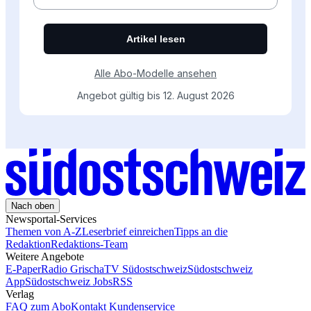
Nach oben
Newsportal-Services
Themen von A-Z
Leserbrief einreichen
Tipps an die
Redaktion
Redaktions-Team
Weitere Angebote
E-Paper
Radio Grischa
TV Südostschweiz
Südostschweiz
App
Südostschweiz Jobs
RSS
Verlag
FAQ zum Abo
Kontakt Kundenservice