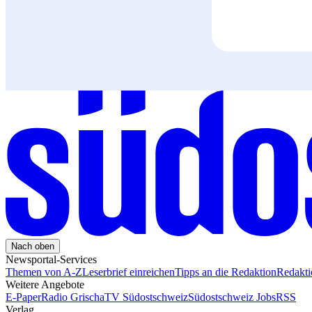
Nach oben
Newsportal-Services
Themen von A-Z
Leserbrief einreichen
Tipps an die Redaktion
Redakt
Weitere Angebote
E-Paper
Radio Grischa
TV Südostschweiz
Südostschweiz Jobs
RSS
Verlag