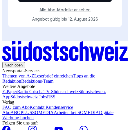
Nach oben
Newsportal-Services
Themen von A-Z
Leserbrief einreichen
Tipps an die
Redaktion
Redaktions-Team
Weitere Angebote
E-Paper
Radio Grischa
TV Südostschweiz
Südostschweiz
App
Südostschweiz Jobs
RSS
Verlag
FAQ zum Abo
Kontakt Kundenservice
Abo
ABOPLUS
SOMEDIA
Arbeiten bei SOMEDIA
Digitale
Werbung buchen
Folgen Sie uns auf: