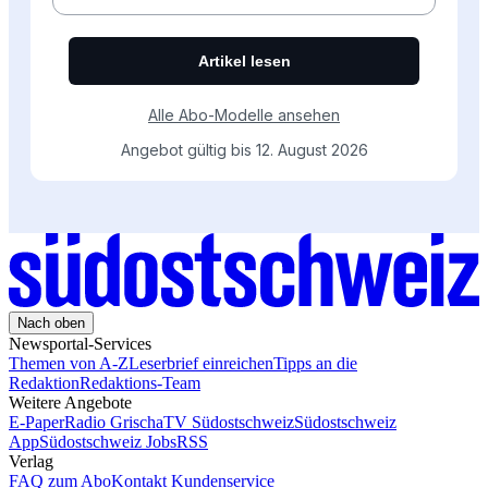
Nach oben
Newsportal-Services
Themen von A-Z
Leserbrief einreichen
Tipps an die
Redaktion
Redaktions-Team
Weitere Angebote
E-Paper
Radio Grischa
TV Südostschweiz
Südostschweiz
App
Südostschweiz Jobs
RSS
Verlag
FAQ zum Abo
Kontakt Kundenservice